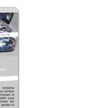
z ici
.
t moderne
our montrer
’échanges et
alités vous
tistes. Sur
t gardez le