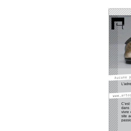
www.pechadre-
www.atelier.art
www.aymeric-d
www.dailly-mar
www.girard-ade
www.moncorge-
www.mota.arto
www.protti-rom
www.rassat-virg
www.sarpedon-l
www.slobo.arto
www.artogue.fr/
www.artogue.fr
www.artogue.f
L'adre
C’est 
dans 
vivre
site 
passio