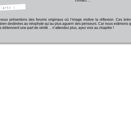
contact ...
vous présentons des forums originaux où l’image motive la réflexion. Ces brève
 bien destinées au néophyte qu’au plus aguerri des penseurs. Car nous estimons q
s détiennent une part de vérité ... n’attendez plus, ayez voix au chapitre !