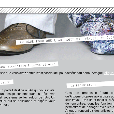
thomas.artogue.fr
ogue.fr
ominique.artogue.fr
c.artogue.fr
line.artogue.fr
vincent.artogue.fr
gue.fr
ain.artogue.fr
inie.artogue.fr
aurent.artogue.fr
gue.fr
galerie/galerie.htm
/blog_tog/blogArt.htm
r/forumMembres/forumMembres.htm
clique
sse que vous avez entrée n'est pas valide, pour accéder au portail Artogue,
un portail destiné à l’Art qui vous invite,
C’est un graphisme épuré e
un design contemporain, à découvrir,
qu’Artogue propose aux artistes p
 et vous émerveiller autour de l’Art. Un
leur travail. Des lieux intuitifs, d
actuel qui se passionne et espère vous
de rencontres, dont les fonctionn
nner ...
permettront de partager avec les ar
Artogue, rencontrez des artistes e